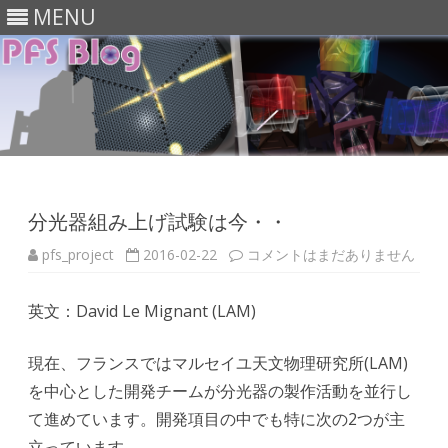
MENU
Skip
to
content
分光器組み上げ試験は今・・
分
pfs_project
2016-02-22
コメントはまだありません
光
器
組
英文：David Le Mignant (LAM)
み
上
げ
試
現在、フランスではマルセイユ天文物理研究所(LAM)
験
は
を中心とした開発チームが分光器の製作活動を並行し
今・・
へ
て進めています。開発項目の中でも特に次の2つが主
の
立っています。