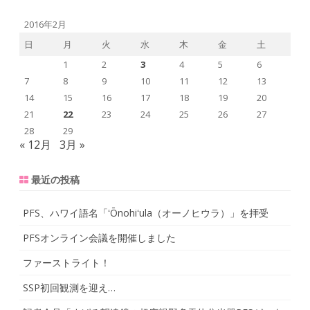
a
r
2016年2月
c
日
月
火
水
木
金
土
h
1
2
3
4
5
6
7
8
9
10
11
12
13
14
15
16
17
18
19
20
21
22
23
24
25
26
27
28
29
« 12月
3月 »
最近の投稿
PFS、ハワイ語名「ʻŌnohiʻula（オーノヒウラ）」を拝受
PFSオンライン会議を開催しました
ファーストライト！
SSP初回観測を迎え…