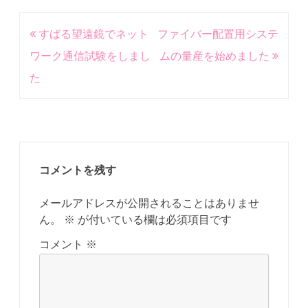
投
すばる望遠鏡でネット
ファイバー配置用システ
稿
ワーク通信試験をしまし
ムの量産を始めました
ナ
た
ビ
ゲ
ー
シ
コメントを残す
ョ
メールアドレスが公開されることはありませ
ン
ん。
※
が付いている欄は必須項目です
コメント
※