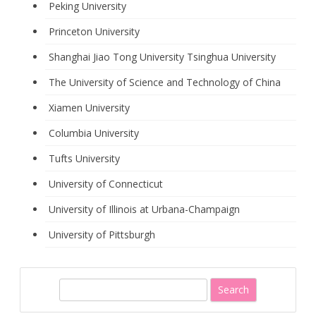
Peking University
Princeton University
Shanghai Jiao Tong University
Tsinghua University
The University of Science and Technology of China
Xiamen University
Columbia University
Tufts University
University of Connecticut
University of Illinois at Urbana-Champaign
University of Pittsburgh
S
e