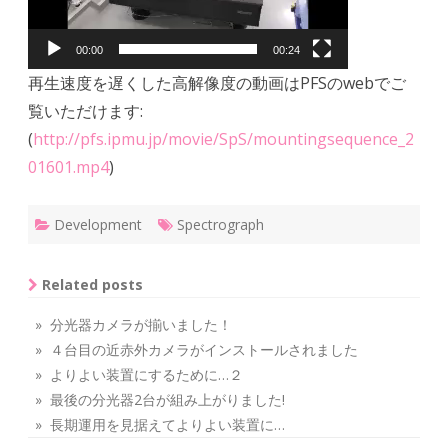
ー
00:00
00:24
再生速度を遅くした高解像度の動画はPFSのwebでご
覧いただけます:
(
http://pfs.ipmu.jp/movie/SpS/mountingsequence_2
01601.mp4
)
Development
Spectrograph
Related posts
» 分光器カメラが揃いました！
» ４台目の近赤外カメラがインストールされました
» よりよい装置にするために…２
» 最後の分光器2台が組み上がりました!
» 長期運用を見据えてよりよい装置に…