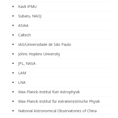
Kavli IPMU
Subaru, NAOJ
ASIAA
Caltech
IAG/Universidade de São Paulo
Johns Hopkins University
JPL, NASA
LAM
LNA
Max-Planck-Institut füer Astrophysik
Max-Planck-Institut für extraterrestrische Physik
National Astronomical Observatories of China