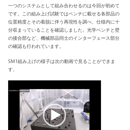
一つのシステムとして組み合わせるのは今回が初めて
です。この組み上げ試験ではベンチに載せる各部品の
位置精度とその着脱に伴う再現性を調べ、仕様内に十
分収まっていることを確認しました。光学ベンチと壁
の接合部など、機械部品同士のインターフェース部分
の確認も行われています。
SM1組み上げの様子は次の動画で見ることができま
す。
動
画
プ
レ
ー
ヤ