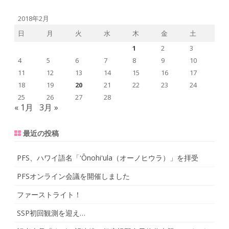
a
r
2018年2月
c
日
月
火
水
木
金
土
h
1
2
3
4
5
6
7
8
9
10
11
12
13
14
15
16
17
18
19
20
21
22
23
24
25
26
27
28
« 1月
3月 »
最近の投稿
PFS、ハワイ語名「ʻŌnohiʻula（オーノヒウラ）」を拝受
PFSオンライン会議を開催しました
ファーストライト！
SSP初回観測を迎え…