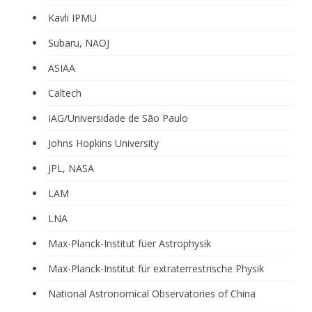
Kavli IPMU
Subaru, NAOJ
ASIAA
Caltech
IAG/Universidade de São Paulo
Johns Hopkins University
JPL, NASA
LAM
LNA
Max-Planck-Institut füer Astrophysik
Max-Planck-Institut für extraterrestrische Physik
National Astronomical Observatories of China