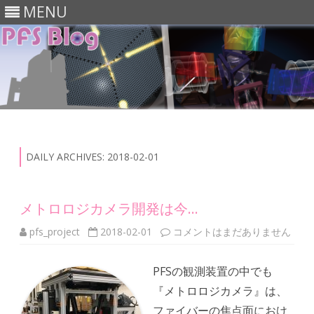
MENU
Skip
to
content
DAILY ARCHIVES:
2018-02-01
メトロロジカメラ開発は今…
メ
pfs_project
2018-02-01
コメントはまだありません
ト
ロ
ロ
PFSの観測装置の中でも
ジ
カ
『メトロロジカメラ』は、
メ
ラ
ファイバーの焦点面におけ
開