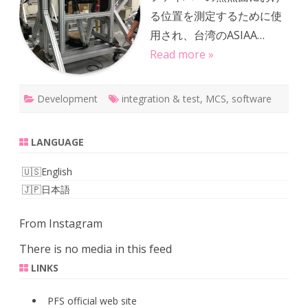
発
る位置を測定するために使
は
今…
用され、台湾のASIAA…
へ
の
Read more »
Development
integration & test
,
MCS
,
software
LANGUAGE
English
日本語
From Instagram
There is no media in this feed
LINKS
PFS official web site