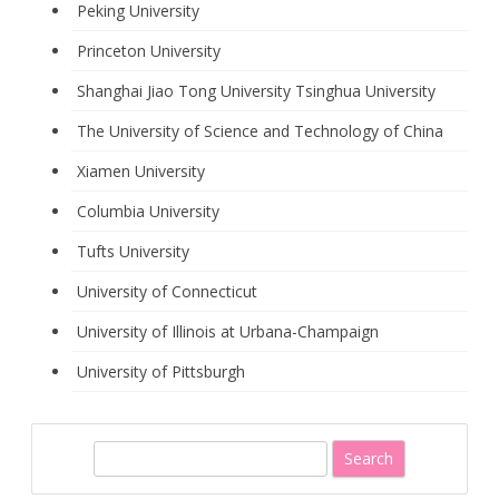
Peking University
Princeton University
Shanghai Jiao Tong University
Tsinghua University
The University of Science and Technology of China
Xiamen University
Columbia University
Tufts University
University of Connecticut
University of Illinois at Urbana-Champaign
University of Pittsburgh
S
e