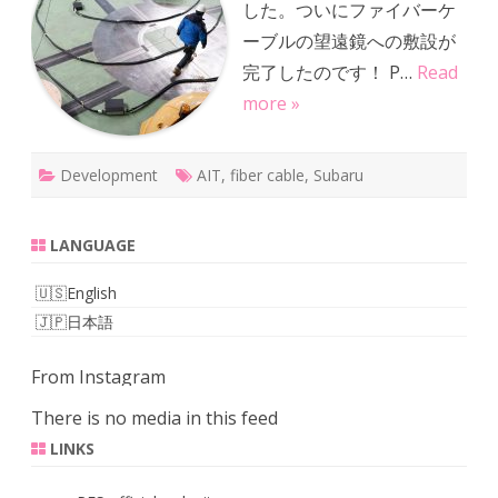
した。ついにファイバーケ
の
敷
ーブルの望遠鏡への敷設が
設
完
完了したのです！ P…
了
Read
は
more »
Development
AIT
,
fiber cable
,
Subaru
LANGUAGE
English
日本語
From Instagram
There is no media in this feed
LINKS