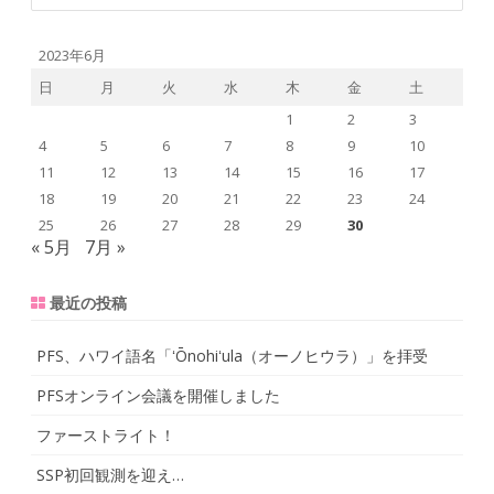
a
r
2023年6月
c
日
月
火
水
木
金
土
h
1
2
3
4
5
6
7
8
9
10
11
12
13
14
15
16
17
18
19
20
21
22
23
24
25
26
27
28
29
30
« 5月
7月 »
最近の投稿
PFS、ハワイ語名「ʻŌnohiʻula（オーノヒウラ）」を拝受
PFSオンライン会議を開催しました
ファーストライト！
SSP初回観測を迎え…