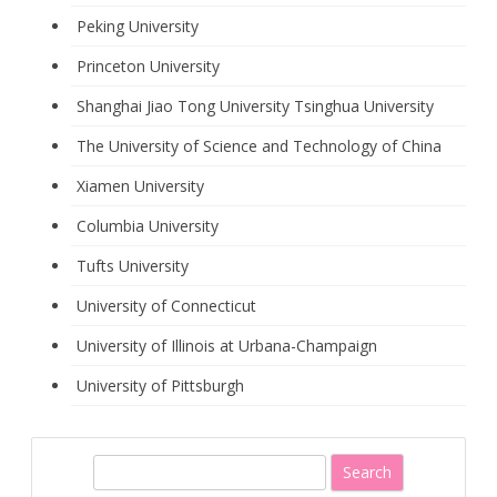
Peking University
Princeton University
Shanghai Jiao Tong University
Tsinghua University
The University of Science and Technology of China
Xiamen University
Columbia University
Tufts University
University of Connecticut
University of Illinois at Urbana-Champaign
University of Pittsburgh
S
e