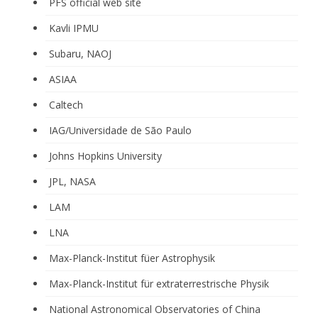
PFS official web site
Kavli IPMU
Subaru, NAOJ
ASIAA
Caltech
IAG/Universidade de São Paulo
Johns Hopkins University
JPL, NASA
LAM
LNA
Max-Planck-Institut füer Astrophysik
Max-Planck-Institut für extraterrestrische Physik
National Astronomical Observatories of China