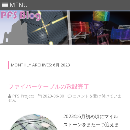
MENU
Skip
to
content
MONTHLY ARCHIVES:
6月 2023
ファイバーケーブルの敷設完了
フ
PFS Project
2023-06-30
コメントを受け付けていま
ァ
せん
イ
バ
ー
2023年6月初め頃にマイル
ケ
ー
ストーンをまた一つ迎えま
ブ
ル