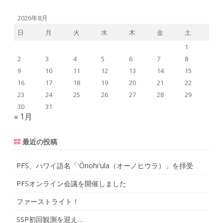
a
r
2026年8月
c
日
月
火
水
木
金
土
h
1
2
3
4
5
6
7
8
9
10
11
12
13
14
15
16
17
18
19
20
21
22
23
24
25
26
27
28
29
30
31
« 1月
最近の投稿
PFS、ハワイ語名「ʻŌnohiʻula（オーノヒウラ）」を拝受
PFSオンライン会議を開催しました
ファーストライト！
SSP初回観測を迎え…