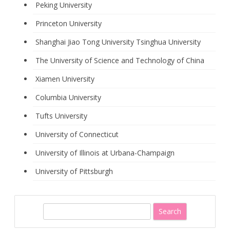
Peking University
Princeton University
Shanghai Jiao Tong University
Tsinghua University
The University of Science and Technology of China
Xiamen University
Columbia University
Tufts University
University of Connecticut
University of Illinois at Urbana-Champaign
University of Pittsburgh
S
e