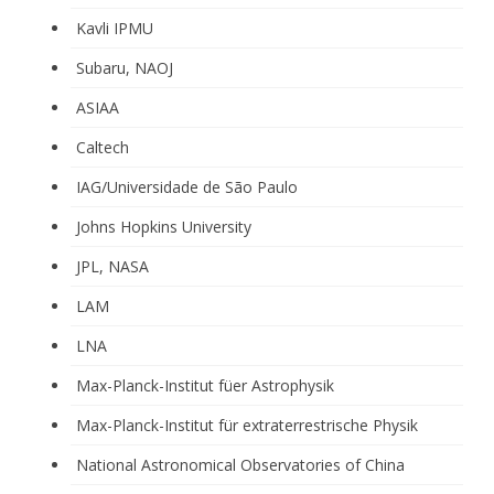
Kavli IPMU
Subaru, NAOJ
ASIAA
Caltech
IAG/Universidade de São Paulo
Johns Hopkins University
JPL, NASA
LAM
LNA
Max-Planck-Institut füer Astrophysik
Max-Planck-Institut für extraterrestrische Physik
National Astronomical Observatories of China