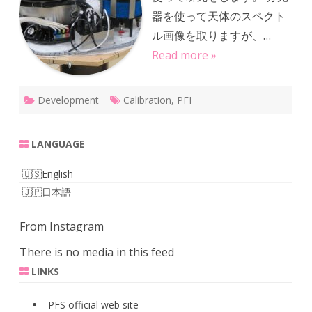
湾
器を使って天体のスペクト
に
届
ル画像を取りますが、…
き
ま
Read more »
し
た
へ
の
Development
Calibration
,
PFI
LANGUAGE
English
日本語
From Instagram
There is no media in this feed
LINKS
PFS official web site