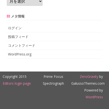
ー
カ
イ
ブ
メタ情報
ログイン
投稿フィード
コメントフィード
WordPress.org
Copyright 2015
Prime Focus
ZeroGravity
by
Editors login page
Spectrograph
GalussoThemes.com
Powered by
WordPress