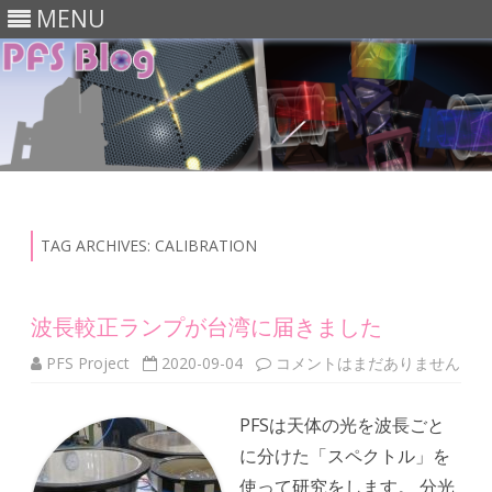
MENU
Skip
to
content
TAG ARCHIVES:
CALIBRATION
波長較正ランプが台湾に届きました
波
PFS Project
2020-09-04
コメントはまだありません
長
較
正
PFSは天体の光を波長ごと
ラ
ン
に分けた「スペクトル」を
プ
が
使って研究をします。 分光
台